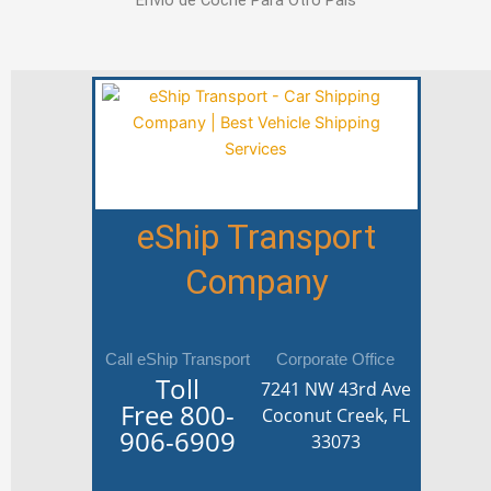
Envío de Coche Para Otro País
eShip Transport
Company
Call eShip Transport
Corporate Office
Toll
7241 NW 43rd Ave
Free
800-
Coconut Creek, FL
906-6909
33073