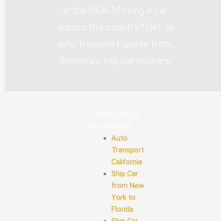
in the USA. Moving a car
across the country? Get an
auto transport quote from,
America’s top car movers!
Trending Areas
and Services
Auto
Transport
California
Ship Car
from New
York to
Florida