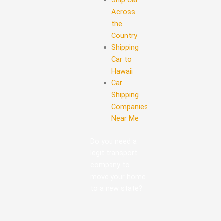
Ship Car
Across
the
Country
Shipping
Car to
Hawaii
Car
Shipping
Companies
Near Me
Do you need a
legit transport
company to
move your home
to a new state?