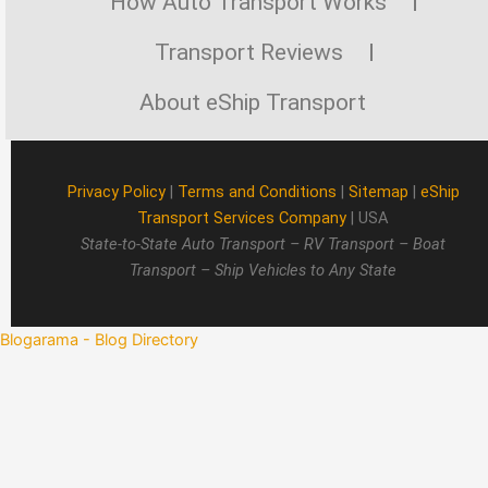
How Auto Transport Works
Transport Reviews
About eShip Transport
Privacy Policy
|
Terms and Conditions
|
Sitemap
|
eShip
Transport Services Company
| USA
State-to-State Auto Transport – RV Transport – Boat
Transport – Ship Vehicles to Any State
Blogarama - Blog Directory