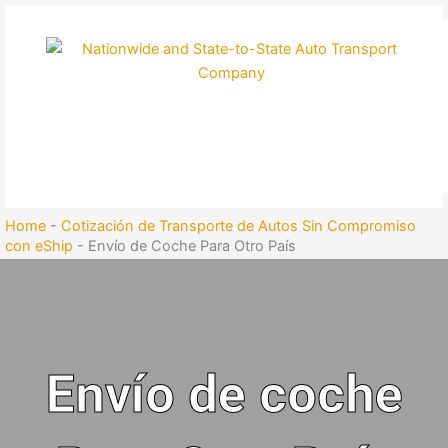
Skip
to
content
Home
-
Cotización de Transporte de Autos Sin Compromiso
con eShip
-
Envío de Coche Para Otro País
Envío de coche