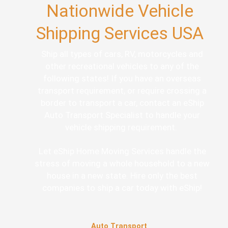
Nationwide Vehicle
Shipping Services USA
Ship all types of cars, RV, motorcycles and
other recreational vehicles to any of the
following states! If you have an overseas
transport requirement, or require crossing a
border to transport a car, contact an eShip
Auto Transport Specialist to handle your
vehicle shipping requirement.
Let eShip Home Moving Services handle the
stress of moving a whole household to a new
house in a new state. Hire only the best
companies to ship a car today with eShip!
Auto Transport