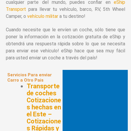
cualquier parte del mundo, puedes confiar en
eShip
Transport
para llevar tu vehículo, barco, RV, 5th Wheel
Camper, o
vehículo militar
a tu destino!
Cuando necesite que le envíen un coche, sólo tiene que
poner la información en la cotización gratuita de eShip y
obtendrá una respuesta rápida sobre lo que se necesita
para enviar ese vehículo! eShip hace que sea muy fácil
para usted enviar un coche a través del país!
Servicios Para enviar
Carro a Otro Pais
Transporte
de coches
Cotizacione
s hechas en
el Este –
Cotizacione
s Rápidas y