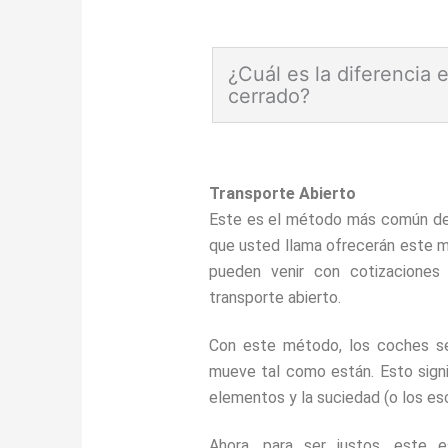
¿Cuál es la diferencia e
cerrado?
La diferencia entre el transpor
Transporte Abierto
Piensa en ello como
la difere
Este es el método más común de 
mucho más por el Ferrari, pero
que usted llama ofrecerán este 
estuvieran en una carrera, el
pueden venir con cotizaciones
mientras pagas más, también 
transporte abierto.
transporte cerrado
de tu vehí
costoso, pero el remolque pr
Con este método, los coches se 
abierto de vehiculo
es más bar
mueve tal como están. Esto signi
polvo, los escombros y el clima
elementos y la suciedad (o los es
comun que se ve por las carre
Ahora, para ser justos, este