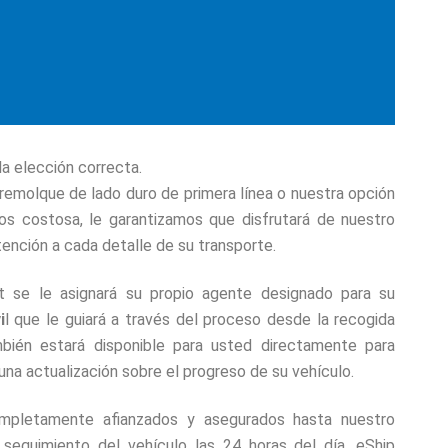
la elección correcta.
 remolque de lado duro de primera línea o nuestra opción
s costosa, le garantizamos que disfrutará de nuestro
atención a cada detalle de su transporte.
t se le asignará su propio agente designado para su
i
l que le guiará a través del proceso desde la recogida
bién estará disponible para usted directamente para
una actualización sobre el progreso de su vehículo.
mpletamente afianzados y asegurados hasta nuestro
 seguimiento del vehículo las 24 horas del día, eShip