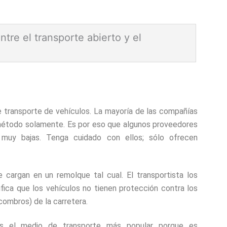
ntre el transporte abierto y el
te abierto y el cerrado es simple el typo de tráiler.
ncia entre una Honda y una Ferrari
. Pagarás
transporte de vehículos. La mayoría de las compañías
 el Ferrari funciona mucho mejor. Si los dos
método solamente. Es por eso que algunos proveedores
 Honda no tendría ninguna oportunidad.Así que,
 muy bajas. Tenga cuidado con ellos; sólo ofrecen
recibes más a cambio. Eso es lo que pasa con el
culo. El
transporte cerrado de vehiculo
es más
otege tu auto completamente.El
transporte
cargan en un remolque tal cual. El transportista los
ato, pero su coche no tiene protección contra el
fica que los vehículos no tienen protección contra los
 mientras está en tránsito. El tipo de trailer es el
combros) de la carretera.
teras.
 es el medio de transporte más popular porque es