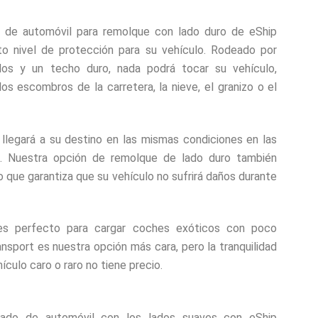
o de automóvil para remolque con lado duro de eShip
to nivel de protección para su vehículo. Rodeado por
os y un techo duro, nada podrá tocar su vehículo,
los escombros de la carretera, la nieve, el granizo o el
llegará a su destino en las mismas condiciones en las
. Nuestra opción de remolque de lado duro también
o que garantiza que su vehículo no sufrirá daños durante
 es perfecto para cargar coches exóticos con poco
nsport es nuestra opción más cara, pero la tranquilidad
ículo caro o raro no tiene precio.
rado de automóvil con los lados suaves con eShip